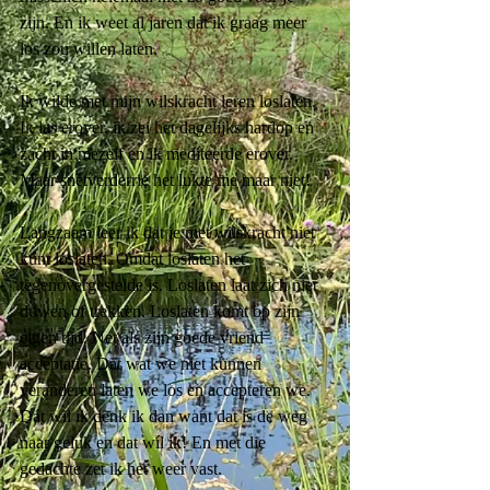
zijn. En ik weet al jaren dat ik graag meer 
los zou willen laten. 
Ik wilde met mijn wilskracht leren loslaten. 
Ik las erover, ik zei het dagelijks hardop en 
zacht in mezelf en ik mediteerde erover. 
Maar snetverderrie het lukte me maar niet! 
Langzaam leer ik dat je met wilskracht niet 
kúnt loslaten. Omdat loslaten het 
tegenovergestelde is. Loslaten laat zich niet 
duwen of trekken. Loslaten komt op zijn 
eigen tijd. Net als zijn goede vriend 
acceptatie. Dat wat we niet kunnen 
veranderen laten we los en accepteren we. 
Dát wil ik denk ik dan want dat is de weg 
naar geluk en dat wíl ik! En met die 
gedachte zet ik het weer vast. 