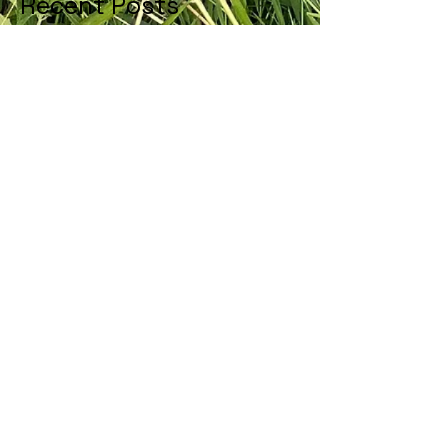
Recent Posts
In de gloria!
Waar een wil is is een weg
De waarde van niets doen
Hey leave
Een witte jurk