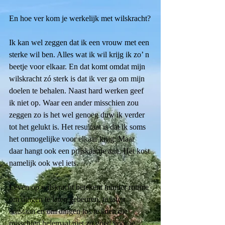
En hoe ver kom je werkelijk met wilskracht?
Ik kan wel zeggen dat ik een vrouw met een 
sterke wil ben. Alles wat ik wil krijg ik zo’ n 
beetje voor elkaar. En dat komt omdat mijn 
wilskracht zó sterk is dat ik ver ga om mijn 
doelen te behalen. Naast hard werken geef 
ik niet op. Waar een ander misschien zou 
zeggen zo is het wel genoeg duw ik verder 
tot het gelukt is. Het resultaat is dat ik soms 
het onmogelijke voor elkaar krijg. Maar 
daar hangt ook een prijskaartje aan. Het kost 
namelijk ook wel iets. 
Leven op wilskracht betekent minder ruimte 
om dingen te laten gebeuren, te laten 
ontstaan en om dingen los te laten die 
misschien helemaal niet zo goed voor je 