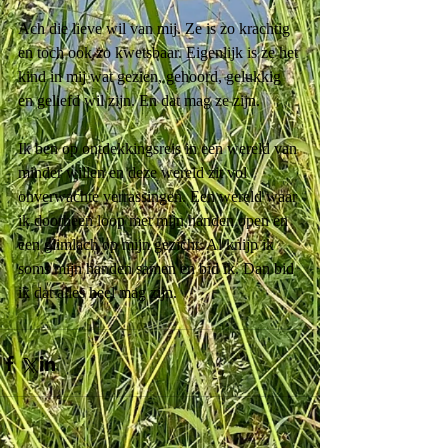
Ach die lieve wil van mij. Ze is zo krachtig 
en toch ook zo kwetsbaar. Eigenlijk is ze het 
kind in mij wat gezien, gehoord, gelukkig 
en geliefd wil zijn. En dat mag ze zijn. 
Ik ben op ontdekkingsreis in een wereld van 
minder willen en deze wereld zit vol 
onverwachte verrassingen. Een wereld waar 
ik doorheen loop met mijn handen open en 
een glimlach op mijn gezicht. Al knijp ik 
soms mijn handen samen en bid ik. Dan bid 
ik dat alles heel mag zijn.